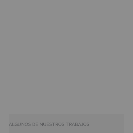
amplia gama de proyectos
comerciales, residenciales y del sector
público.
ALGUNOS DE NUESTROS TRABAJOS